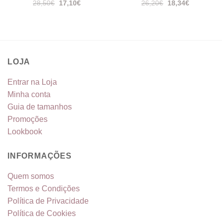
O
O
O
O
28,50
€
17,10
€
26,20
€
18,34
€
preço
preço
preço
preço
original
atual
original
atual
era:
é:
era:
é:
28,50€.
17,10€.
26,20€.
18,34€.
LOJA
Entrar na Loja
Minha conta
Guia de tamanhos
Promoções
Lookbook
INFORMAÇÕES
Quem somos
Termos e Condições
Política de Privacidade
Política de Cookies