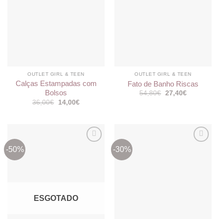
OUTLET GIRL & TEEN
OUTLET GIRL & TEEN
Calças Estampadas com
Fato de Banho Riscas
Bolsos
O
O
54,80
€
27,40
€
preço
preço
O
O
36,00
€
14,00
€
original
atual
preço
preço
era:
é:
original
atual
54,80€.
27,40€.
era:
é:
36,00€.
14,00€.
-50%
-30%
Adicionar
Adicionar
aos
aos
meus
meus
desejos
desejos
ESGOTADO