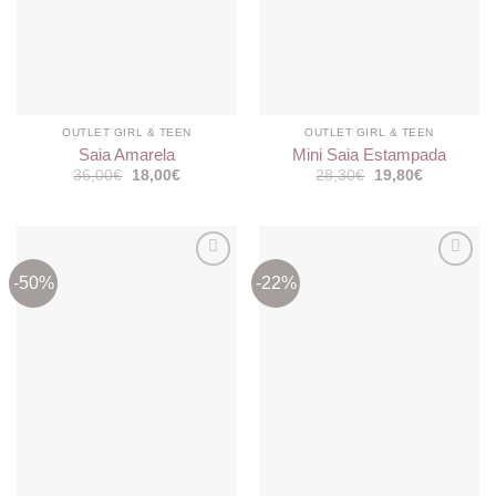
OUTLET GIRL & TEEN
OUTLET GIRL & TEEN
Saia Amarela
Mini Saia Estampada
O
O
O
O
36,00
€
18,00
€
28,30
€
19,80
€
preço
preço
preço
preço
original
atual
original
atual
era:
é:
era:
é:
36,00€.
18,00€.
28,30€.
19,80€.
-50%
-22%
Adicionar
Adicionar
aos
aos
meus
meus
desejos
desejos