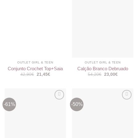
meus
meus
desejos
desejos
OUTLET GIRL & TEEN
OUTLET GIRL & TEEN
Conjunto Crochet Top+Saia
Calção Branco Debruado
O
O
O
O
42,90
€
21,45
€
54,20
€
23,00
€
preço
preço
preço
preço
original
atual
original
atual
era:
é:
era:
é:
42,90€.
21,45€.
54,20€.
23,00€.
-61%
-50%
Adicionar
Adicionar
aos
aos
meus
meus
desejos
desejos