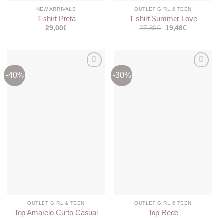
NEW ARRIVALS
OUTLET GIRL & TEEN
T-shirt Preta
T-shirt Summer Love
O
O
29,00
€
27,80
€
19,46
€
preço
preço
original
atual
era:
é:
27,80€.
19,46€.
-40%
-30%
Adicionar
Adicionar
aos
aos
meus
meus
desejos
desejos
OUTLET GIRL & TEEN
OUTLET GIRL & TEEN
Top Amarelo Curto Casual
Top Rede