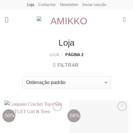
Skip
Loja
Contactos
Newsletter
Iniciar sessão
to
content
Loja
LOJA
/
PÁGINA 2
FILTRAR
-50%
-58%
Adicionar
Adicionar
aos
aos