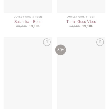
OUTLET GIRL & TEEN
OUTLET GIRL & TEEN
Saia Inka – Boho
T-shirt Good Vibes
O
O
O
O
38,20
€
19,10
€
24,50
€
19,10
€
preço
preço
preço
preço
original
atual
original
atual
era:
é:
era:
é:
38,20€.
19,10€.
24,50€.
19,10€.
-30%
Adicionar
Adicionar
aos
aos
meus
meus
desejos
desejos