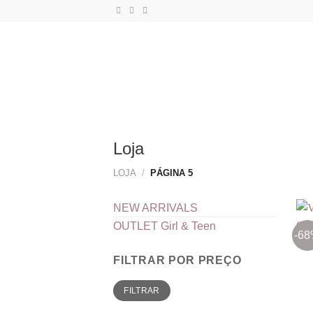
Skip
to
content
Loja
LOJA
/
PÁGINA 5
NEW ARRIVALS
OUTLET Girl & Teen
-6
FILTRAR POR PREÇO
Preço
Preço
FILTRAR
mínimo
máximo