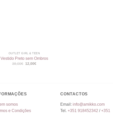
OUTLET GIRL & TEEN
Vestido Preto sem Ombros
O
O
38,00
€
12,00
€
preço
preço
original
atual
era:
é:
38,00€.
12,00€.
NFORMAÇÕES
CONTACTOS
em somos
Email:
info@amikko.com
rmos e Condições
Tel.
+351
918452342
/
+351