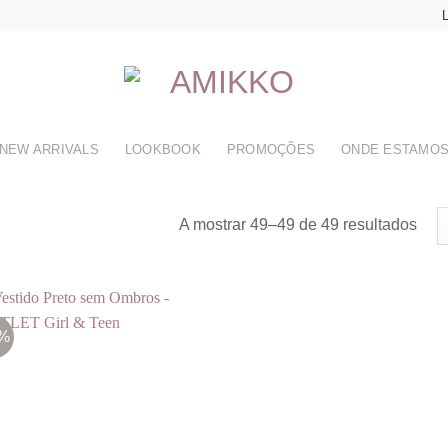
L
NEW ARRIVALS
LOOKBOOK
PROMOÇÕES
ONDE ESTAMO
A mostrar 49–49 de 49 resultados
8%
Adicionar
aos
meus
desejos