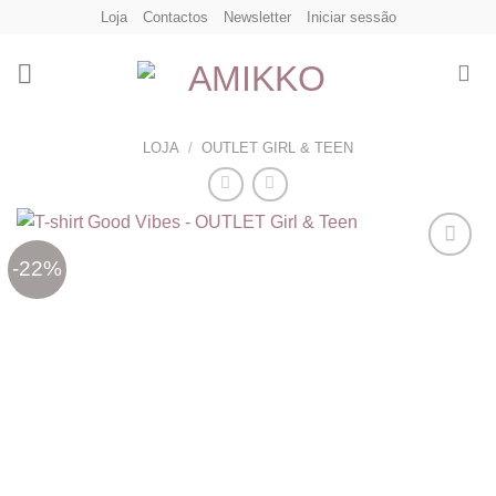
Skip
Loja
Contactos
Newsletter
Iniciar sessão
to
content
LOJA
/
OUTLET GIRL & TEEN
-22%
Adicionar
aos
meus
desejos