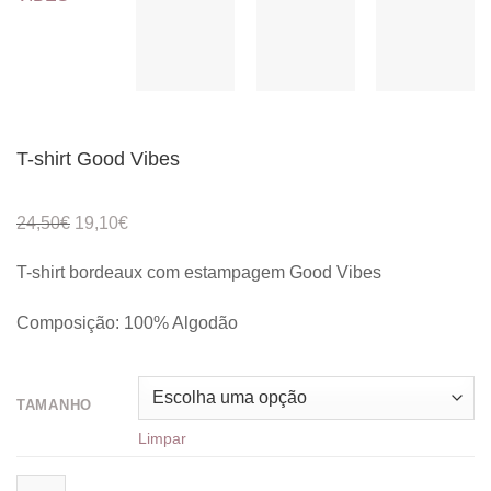
T-shirt Good Vibes
O
O
24,50
€
19,10
€
preço
preço
T-shirt bordeaux com estampagem Good Vibes
original
atual
era:
é:
Composição: 100% Algodão
24,50€.
19,10€.
TAMANHO
Limpar