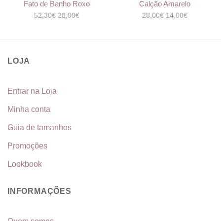
Fato de Banho Roxo
Calção Amarelo
O
O
O
O
52,30
€
28,00
€
28,00
€
14,00
€
preço
preço
preço
preço
original
atual
original
atual
era:
é:
era:
é:
52,30€.
28,00€.
28,00€.
14,00€.
LOJA
Entrar na Loja
Minha conta
Guia de tamanhos
Promoções
Lookbook
INFORMAÇÕES