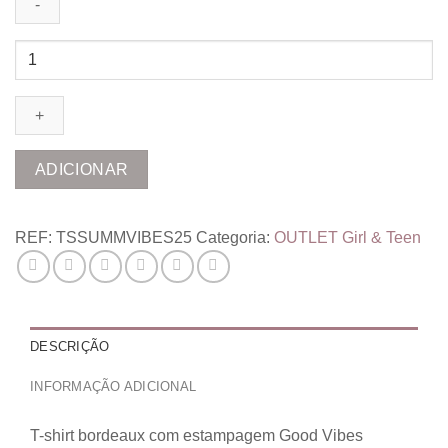
Quantidade
de
T-
shirt
Good
Vibes
ADICIONAR
REF:
TSSUMMVIBES25
Categoria:
OUTLET Girl & Teen
DESCRIÇÃO
INFORMAÇÃO ADICIONAL
T-shirt bordeaux com estampagem Good Vibes