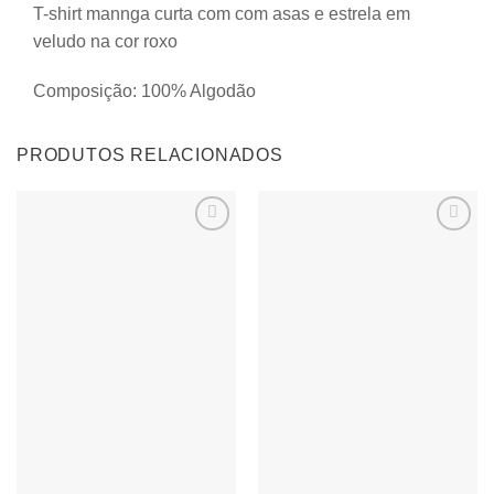
T-shirt mannga curta com com asas e estrela em
veludo na cor roxo
Composição: 100% Algodão
PRODUTOS RELACIONADOS
Adicionar
Adicionar
aos
aos
meus
meus
desejos
desejos