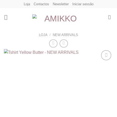
Skip
Loja
Contactos
Newsletter
Iniciar sessão
to
content
LOJA
/
NEW ARRIVALS
Adicionar
aos
meus
desejos