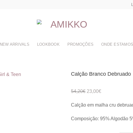
L
NEW ARRIVALS
LOOKBOOK
PROMOÇÕES
ONDE ESTAMO
Calção Branco Debruado
O
O
54,20
€
23,00
€
preço
preço
Adicionar
Calção em malha cru debruad
original
atual
aos
meus
era:
é:
desejos
Composição: 95% Algodão 5
54,20€.
23,00€.