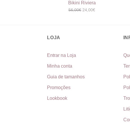
Bikini Riviera
O
O
56,00
€
24,00
€
preço
preço
original
atual
era:
é:
56,00€.
24,00€.
LOJA
I
Entrar na Loja
Qu
Minha conta
Te
Guia de tamanhos
Pol
Promoções
Pol
Lookbook
Tr
Lit
Co