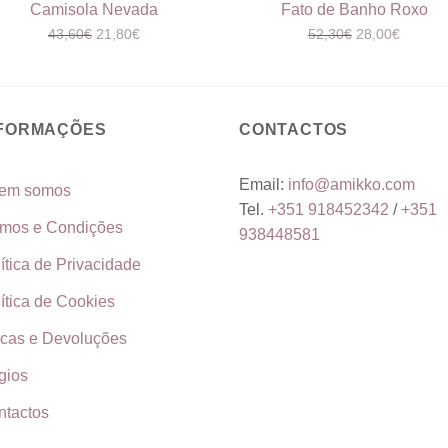
Camisola Nevada
Fato de Banho Roxo
O
O
O
O
43,60
€
21,80
€
52,30
€
28,00
€
preço
preço
preço
preço
original
atual
original
atual
era:
é:
era:
é:
43,60€.
21,80€.
52,30€.
28,00€.
NFORMAÇÕES
CONTACTOS
Email:
info@amikko.com
em somos
Tel.
+351
918452342
/
+351
rmos e Condições
938448581
ítica de Privacidade
ítica de Cookies
ocas e Devoluções
ígios
ntactos