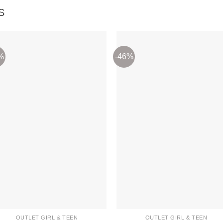
S
%
-46%
Adicionar
Adicion
aos
aos
meus
meu
desejos
desej
OUTLET GIRL & TEEN
OUTLET GIRL & TEEN