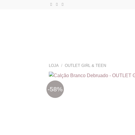
Skip
to
content
LOJA
/
OUTLET GIRL & TEEN
-58%