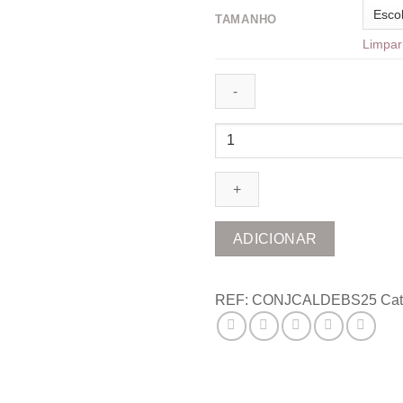
TAMANHO
Limpar
Quantidade
de
Calção
Branco
Debruado
ADICIONAR
REF:
CONJCALDEBS25
Cat