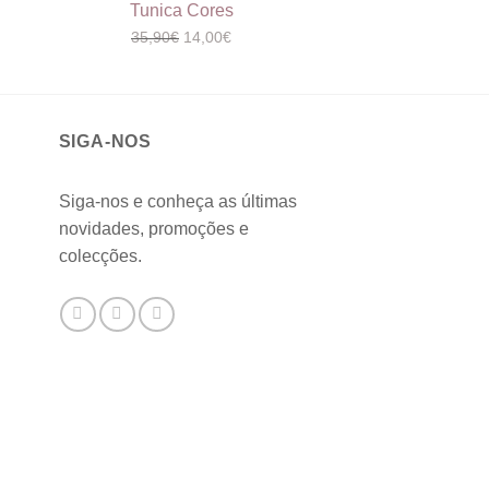
Tunica Cores
Fato de Banh
O
O
O
35,90
€
14,00
€
54,80
€
27
preço
preço
pr
original
atual
ori
era:
é:
era
35,90€.
14,00€.
54,
SIGA-NOS
Siga-nos e conheça as últimas
novidades, promoções e
colecções.