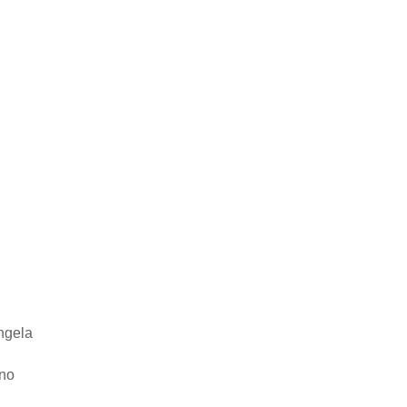
ngela
no